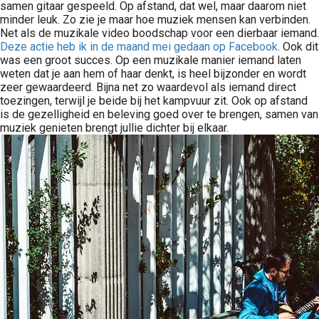
samen gitaar gespeeld. Op afstand, dat wel, maar daarom niet
minder leuk. Zo zie je maar hoe muziek mensen kan verbinden.
Net als de muzikale video boodschap voor een dierbaar iemand.
Deze actie heb ik in de maand mei gedaan op Facebook
. Ook dit
was een groot succes. Op een muzikale manier iemand laten
weten dat je aan hem of haar denkt, is heel bijzonder en wordt
zeer gewaardeerd. Bijna net zo waardevol als iemand direct
toezingen, terwijl je beide bij het kampvuur zit. Ook op afstand
is de gezelligheid en beleving goed over te brengen, samen van
muziek genieten brengt jullie dichter bij elkaar.