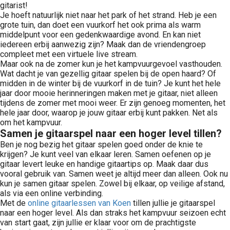
gitarist!
Je hoeft natuurlijk niet naar het park of het strand. Heb je een
grote tuin, dan doet een vuurkorf het ook prima als warm
middelpunt voor een gedenkwaardige avond. En kan niet
iedereen erbij aanwezig zijn? Maak dan de vriendengroep
compleet met een virtuele live stream.
Maar ook na de zomer kun je het kampvuurgevoel vasthouden.
Wat dacht je van gezellig gitaar spelen bij de open haard? Of
midden in de winter bij de vuurkorf in de tuin? Je kunt het hele
jaar door mooie herinneringen maken met je gitaar, niet alleen
tijdens de zomer met mooi weer. Er zijn genoeg momenten, het
hele jaar door, waarop je jouw gitaar erbij kunt pakken. Net als
om het kampvuur.
Samen je gitaarspel naar een hoger level tillen?
Ben je nog bezig het gitaar spelen goed onder de knie te
krijgen? Je kunt veel van elkaar leren. Samen oefenen op je
gitaar levert leuke en handige gitaartips op. Maak daar dus
vooral gebruik van. Samen weet je altijd meer dan alleen. Ook nu
kun je samen gitaar spelen. Zowel bij elkaar, op veilige afstand,
als via een online verbinding.
Met de
online gitaarlessen van Koen
tillen jullie je gitaarspel
naar een hoger level. Als dan straks het kampvuur seizoen echt
van start gaat, zijn jullie er klaar voor om de prachtigste