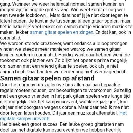
gang. Wanneer we weer helemaal normaal samen kunnen en
mogen zijn, is nog de grote vraag. Wie weet komt er nog wel
een tweede lockdown… Maar daar hoef jij je niet door tegen te
laten houden. Je kunt in de tussentijd alleen gitaar spelen, maar
het is natuurlijk veel leuker om samen met je vrienden muziek te
maken, lekker
samen gitaar spelen en zingen
. En dat kan, ook in
coronatijd.
We worden steeds creatiever, want ondanks alle beperkingen
vinden we steeds meer manieren waarop we samen gitaar
kunnen spelen in coronatijd. Handig, want daar hebben we in de
toekomst ook plezier van. Zo blijkt het opeens prima mogelijk
om samen met een vriend gitaar te spelen, ook als je niet
samen bent. Daar hadden we eerder nog niet over nagedacht…
Samen gitaar spelen op afstand
Door het coronavirus zullen we ons allemaal aan bepaalde
regels moeten houden, om bekeuringen te voorkomen. Gezellig
met een groep vrienden in het park gitaar spelen was lange tijd
niet mogelijk. Ook het kampvuurevent, wat ik elk jaar geef, kon
dit jaar niet doorgaan wegens corona. Maar daar heb ik me niet
door tegen laten houden. Dit jaar een muzikaal alternatief:
Het
digitale kampvuurevent!
Het bleek een groot succes. Een leuke groep gitaristen nam
deel aan het digitale kampvuurevent en we hebben heerlijk