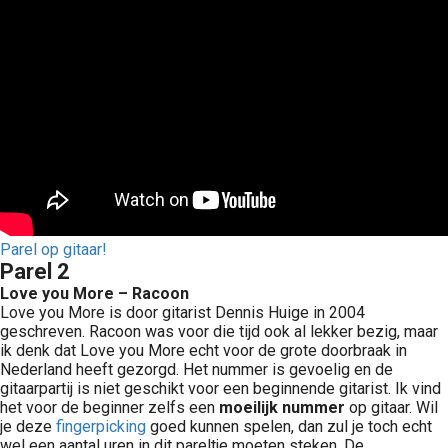
Parel op gitaar!
Parel 2
Love you More – Racoon
Love you More is door gitarist Dennis Huige in 2004
geschreven. Racoon was voor die tijd ook al lekker bezig, maar
ik denk dat Love you More echt voor de grote doorbraak in
Nederland heeft gezorgd. Het nummer is gevoelig en de
gitaarpartij is niet geschikt voor een beginnende gitarist. Ik vind
het voor de beginner zelfs een
moeilijk nummer
op gitaar. Wil
je deze
fingerpicking
goed kunnen spelen, dan zul je toch echt
wel een aantal uren in dit pareltje moeten steken. De