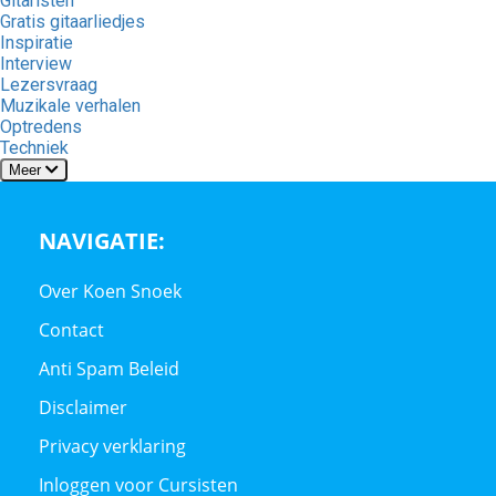
Gitaristen
Gratis gitaarliedjes
Inspiratie
Interview
Lezersvraag
Muzikale verhalen
Optredens
Techniek
Meer
NAVIGATIE:
Over Koen Snoek
Contact
Anti Spam Beleid
Disclaimer
Privacy verklaring
Inloggen voor Cursisten