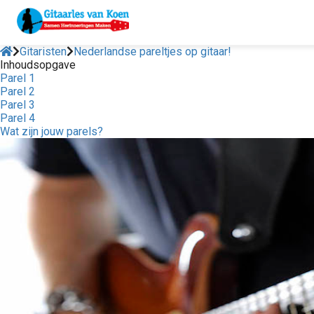
Gitaristen
Nederlandse pareltjes op gitaar!
Inhoudsopgave
Parel 1
Parel 2
Parel 3
Parel 4
Wat zijn jouw parels?