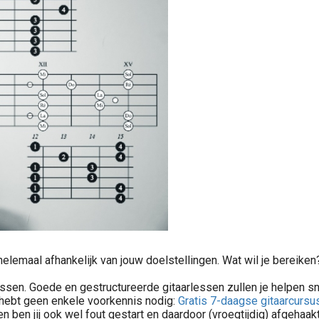
helemaal afhankelijk van jouw doelstellingen. Wat wil je bereiken
lessen. Goede en gestructureerde gitaarlessen zullen je helpen sn
 hebt geen enkele voorkennis nodig:
Gratis 7-daagse gitaarcursus
en ben jij ook wel fout gestart en daardoor (vroegtijdig) afgehaak