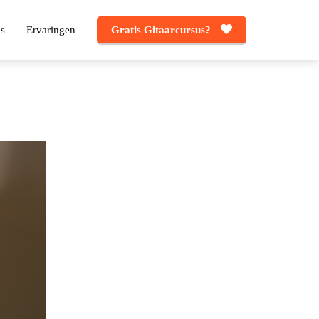
's
Ervaringen
Gratis Gitaarcursus?