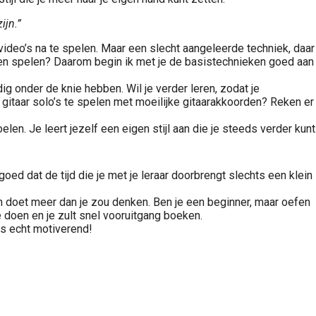
zijn.”
e video’s na te spelen. Maar een slecht aangeleerde techniek, daar
eren spelen? Daarom begin ik met je de basistechnieken goed aan
ig onder de knie hebben. Wil je verder leren, zodat je
gitaar solo’s te spelen met moeilijke gitaarakkoorden? Reken er
len. Je leert jezelf een eigen stijl aan die je steeds verder kunt
oed dat de tijd die je met je leraar doorbrengt slechts een klein
en doet meer dan je zou denken. Ben je een beginner, maar oefen
e doen en je zult snel vooruitgang boeken.
as echt motiverend!