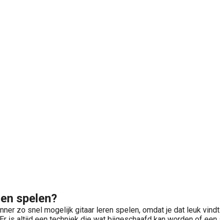
ren spelen?
ginner zo snel mogelijk gitaar leren spelen, omdat je dat leuk vin
. Er is altijd een techniek die wat bijgeschaafd kan worden of een 