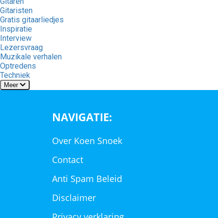
Gitaren
Gitaristen
Gratis gitaarliedjes
Inspiratie
Interview
Lezersvraag
Muzikale verhalen
Optredens
Techniek
Meer
NAVIGATIE:
Over Koen Snoek
Contact
Anti Spam Beleid
Disclaimer
Privacy verklaring