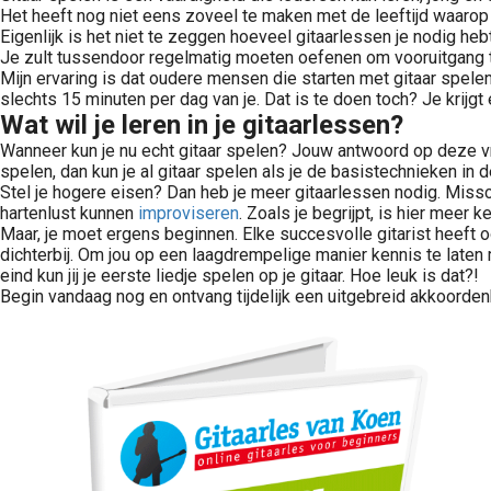
Het heeft nog niet eens zoveel te maken met de leeftijd waarop j
Eigenlijk is het niet te zeggen hoeveel gitaarlessen je nodig hebt
Je zult tussendoor regelmatig moeten oefenen om vooruitgang te 
Mijn ervaring is dat oudere mensen die starten met gitaar spelen
slechts 15 minuten per dag van je. Dat is te doen toch? Je krijgt
Wat wil je leren in je gitaarlessen?
Wanneer kun je nu echt gitaar spelen? Jouw antwoord op deze vra
spelen, dan kun je al gitaar spelen als je de basistechnieken in d
Stel je hogere eisen? Dan heb je meer gitaarlessen nodig. Missch
hartenlust kunnen
improviseren
. Zoals je begrijpt, is hier meer 
Maar, je moet ergens beginnen. Elke succesvolle gitarist heeft oo
dichterbij. Om jou op een laagdrempelige manier kennis te laten
eind kun jij je eerste liedje spelen op je gitaar. Hoe leuk is dat?!
Begin vandaag nog en ontvang tijdelijk een uitgebreid akkoorde
Improvisatie is het spontaan ontstaan van iets binnen het moment. Het is dus niet vooraf vastgelegd. Dit kan tijdens een concert zijn, met je gitaar of muziekmaatje waar je mee speelt of gewoon als je zelf je..