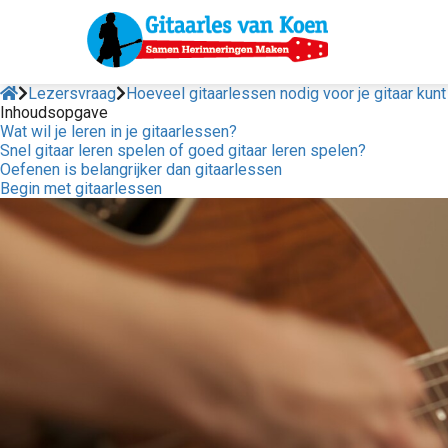
Lezersvraag
Hoeveel gitaarlessen nodig voor je gitaar kun
Inhoudsopgave
Wat wil je leren in je gitaarlessen?
Snel gitaar leren spelen of goed gitaar leren spelen?
Oefenen is belangrijker dan gitaarlessen
Begin met gitaarlessen