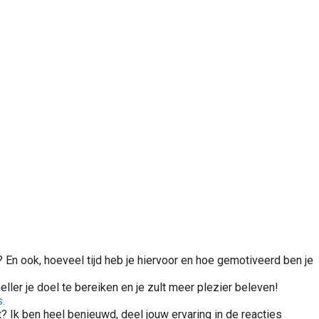
? En ook, hoeveel tijd heb je hiervoor en hoe gemotiveerd ben je
eller je doel te bereiken en je zult meer plezier beleven!
.
t? Ik ben heel benieuwd, deel jouw ervaring in de reacties