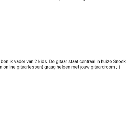
n ik vader van 2 kids. De gitaar staat centraal in huize Snoek.
jn online gitaarlessen) graag helpen met jouw gitaardroom ;-)