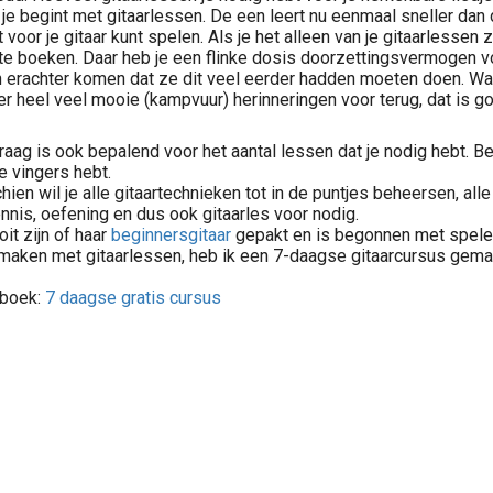
e begint met gitaarlessen. De een leert nu eenmaal sneller dan d
 voor je gitaar kunt spelen. Als je het alleen van je gitaarlessen
boeken. Daar heb je een flinke dosis doorzettingsvermogen voor n
 erachter komen dat ze dit veel eerder hadden moeten doen. Wacht 
 er heel veel mooie (kampvuur) herinneringen voor terug, dat is g
ag is ook bepalend voor het aantal lessen dat je nodig hebt. Be
e vingers hebt.
ien wil je alle gitaartechnieken tot in de puntjes beheersen, al
kennis, oefening en dus ook gitaarles voor nodig.
it zijn of haar
beginnersgitaar
gepakt en is begonnen met spelen. 
 maken met gitaarlessen, heb ik een 7-daagse gitaarcursus gemaak
nboek:
7 daagse gratis cursus
Beginnersgitaar: vaak krijg ik de vraag wat een goede beginnersgitaar is. Ik adviseer er altijd één waarbij ik let op prijs-, kwaliteits- en geluidsverhouding. Natuurlijk kun je gitaar leren spelen op..